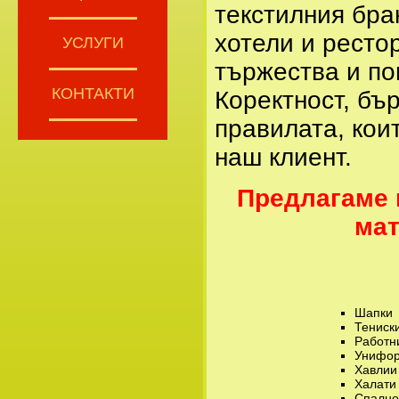
текстилния бра
хотели и ресто
УСЛУГИ
тържества и по
КОНТАКТИ
Коректност, бъ
правилата, кои
наш клиент.
Предлагаме 
мат
Шапки
Тениск
Работн
Унифо
Хавлии
Халати
Спално